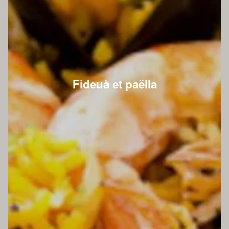
Fideuà et paëlla