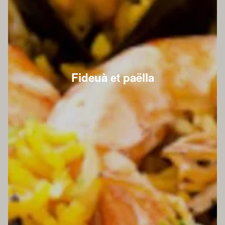
Fideuà et paëlla