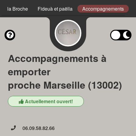
s à la Broche
Fideuà et paëlla
Accompagnements
Accompagnements à
emporter
proche Marseille (13002)
Actuellement ouvert!
06.09.58.82.66