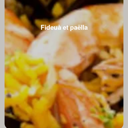
Fideuà et paëlla