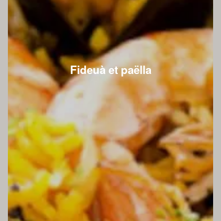
Fideuà et paëlla