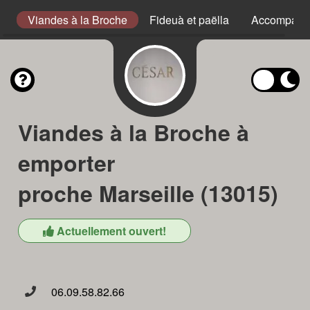
he
Viandes à la Broche
Fideuà et paëlla
Accompagn
Viandes à la Broche à
emporter
proche Marseille (13015)
Actuellement ouvert!
06.09.58.82.66