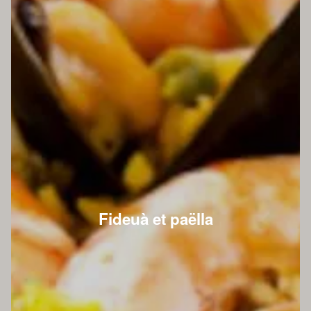
Fideuà et paëlla