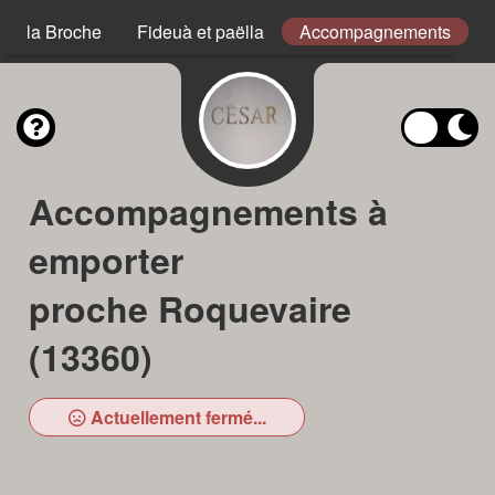
s à la Broche
Fideuà et paëlla
Accompagnements
Accompagnements à
emporter
proche Roquevaire
(13360)
Actuellement fermé...