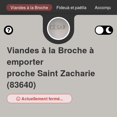
he
Viandes à la Broche
Fideuà et paëlla
Accompagn
Viandes à la Broche à
emporter
proche Saint Zacharie
(83640)
Actuellement fermé...