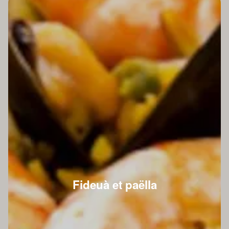
Fideuà et paëlla