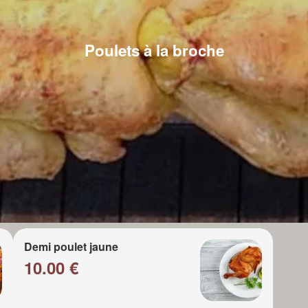
Poulets à la broche
Demi poulet jaune
10.00 €