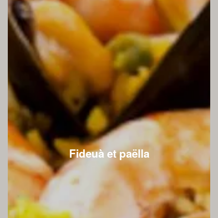
Fideuà et paëlla