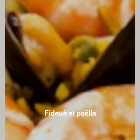
Fideuà et paëlla