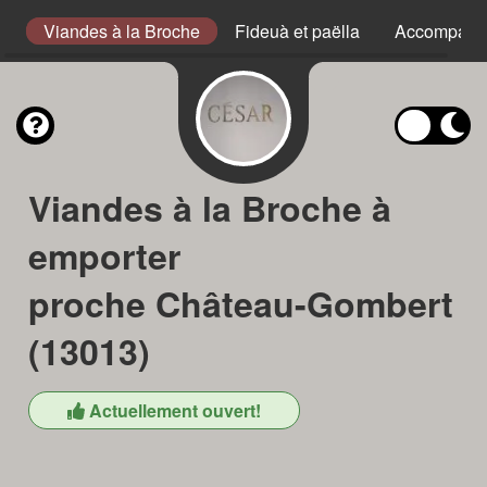
he
Viandes à la Broche
Fideuà et paëlla
Accompagn
Viandes à la Broche à
emporter
proche Château-Gombert
(13013)
Actuellement ouvert!